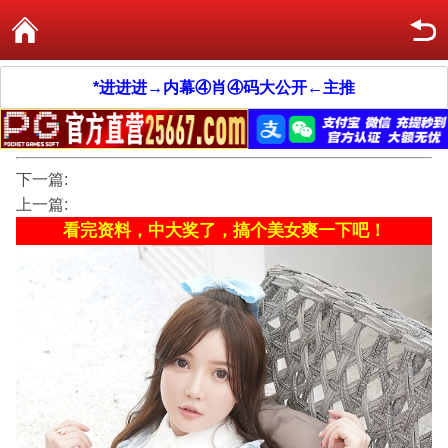
*进进进→内幕④肖④码大公开←主推
下一篇:
上一篇:
看完资料，中大奖了，搞个美女爽一下吧！