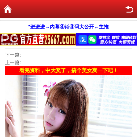
*进进进→内幕④肖④码大公开←主推
下一篇:
上一篇:
看完资料，中大奖了，搞个美女爽一下吧！