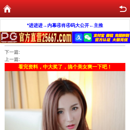
*进进进→内幕④肖④码大公开←主推
下一篇:
上一篇:
看完资料，中大奖了，搞个美女爽一下吧！