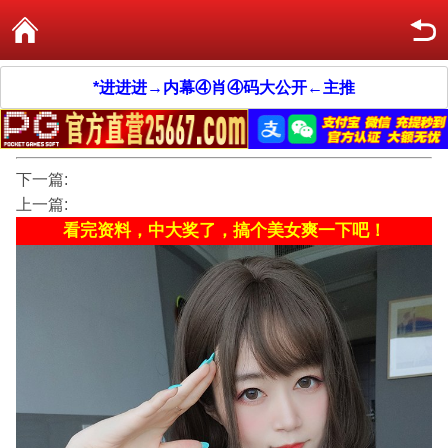
*进进进→内幕④肖④码大公开←主推
下一篇:
上一篇:
看完资料，中大奖了，搞个美女爽一下吧！