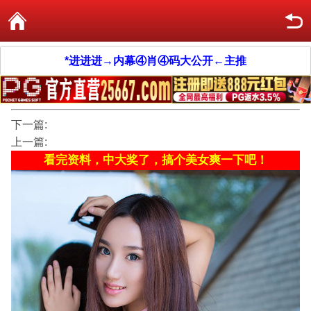
*进进进→内幕④肖④码大公开←主推
下一篇:
上一篇:
看完资料，中大奖了，搞个美女爽一下吧！