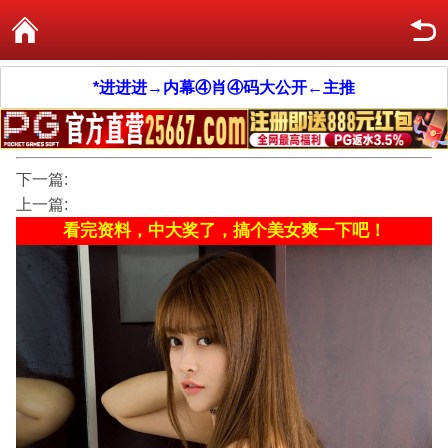
*进进进→内幕④肖④码大公开←主推
下一篇:
上一篇:
看完资料，中大奖了，搞个美女爽一下吧！