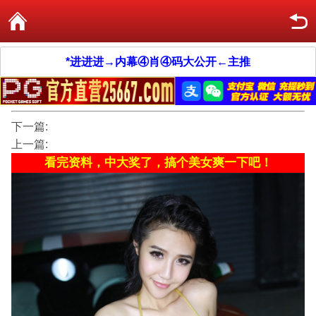
*进进进→内幕④肖④码大公开←主推
下一篇:
上一篇:
看完资料，中大奖了，搞个美女爽一下吧！