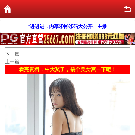
*进进进→内幕④肖④码大公开←主推
下一篇:
上一篇:
看完资料，中大奖了，搞个美女爽一下吧！