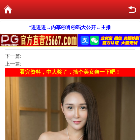
*进进进→内幕④肖④码大公开←主推
下一篇:
上一篇:
看完资料，中大奖了，搞个美女爽一下吧！