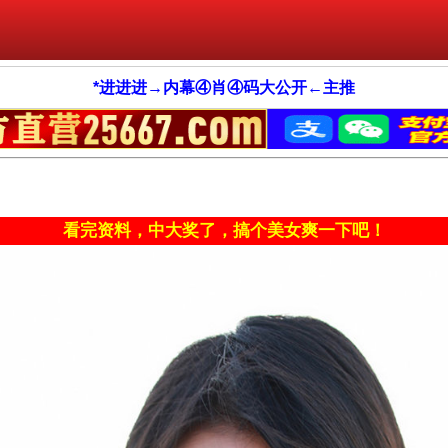
*进进进→内幕④肖④码大公开←主推
看完资料，中大奖了，搞个美女爽一下吧！