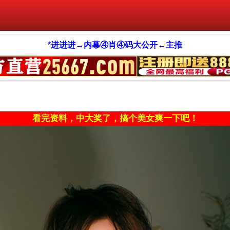
*进进进→内幕④肖④码大公开←主推
看完资料，中大奖了，搞个美女爽一下吧！