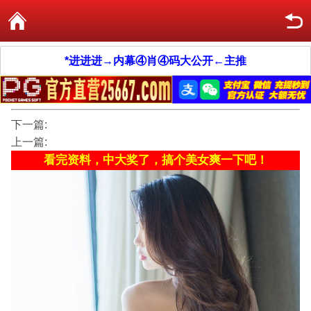
*进进进→内幕④肖④码大公开←主推
下一篇:
上一篇:
看完资料，中大奖了，搞个美女爽一下吧！