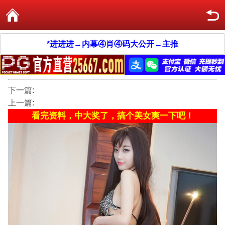
*进进进→内幕④肖④码大公开←主推
下一篇:
上一篇:
看完资料，中大奖了，搞个美女爽一下吧！