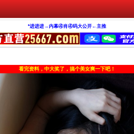
*进进进→内幕④肖④码大公开←主推
看完资料，中大奖了，搞个美女爽一下吧！