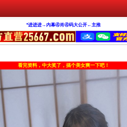
*进进进→内幕④肖④码大公开←主推
看完资料，中大奖了，搞个美女爽一下吧！