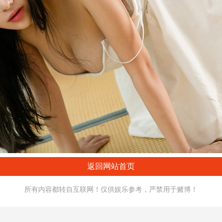
返回网站首页
所有内容都转自互联网！仅供娱乐参考，严禁用于赌博！