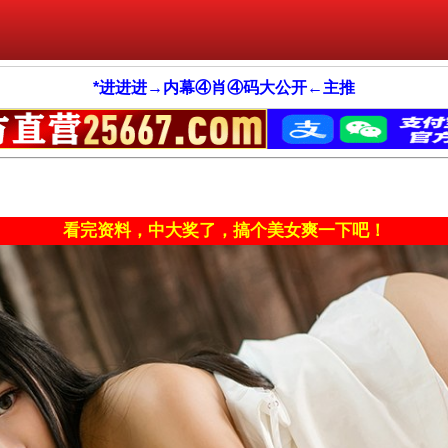
*进进进→内幕④肖④码大公开←主推
看完资料，中大奖了，搞个美女爽一下吧！