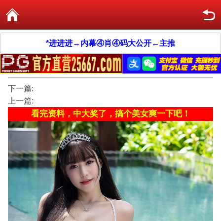
*进进进→内幕④肖④码大公开←主推
下一篇:
上一篇:
看完资料，中大奖了，搞个美女爽一下吧！