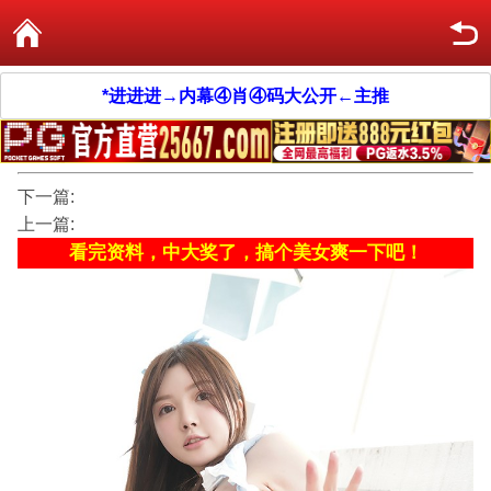
*进进进→内幕④肖④码大公开←主推
下一篇:
上一篇:
看完资料，中大奖了，搞个美女爽一下吧！