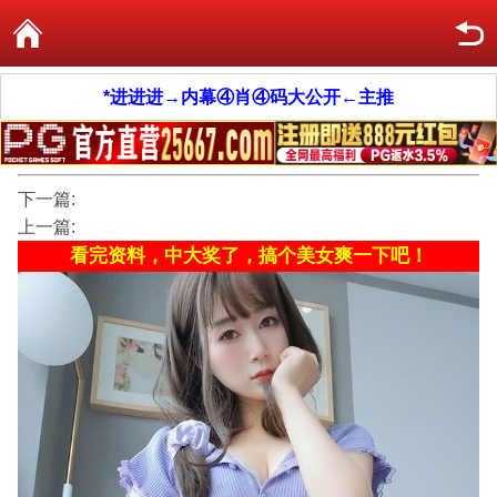
*进进进→内幕④肖④码大公开←主推
下一篇:
上一篇:
看完资料，中大奖了，搞个美女爽一下吧！