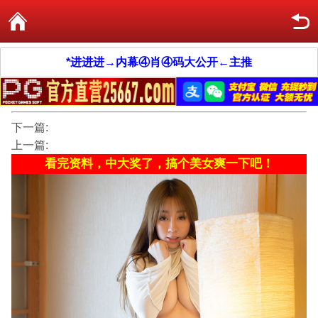
*进进进→内幕④肖④码大公开←主推
下一篇:
上一篇:
看完资料，中大奖了，搞个美女爽一下吧！