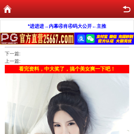
*进进进→内幕④肖④码大公开←主推
下一篇:
上一篇:
看完资料，中大奖了，搞个美女爽一下吧！