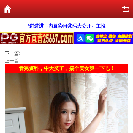
*进进进→内幕④肖④码大公开←主推
下一篇:
上一篇:
看完资料，中大奖了，搞个美女爽一下吧！