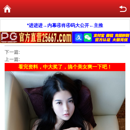
*进进进→内幕④肖④码大公开←主推
下一篇:
上一篇:
看完资料，中大奖了，搞个美女爽一下吧！