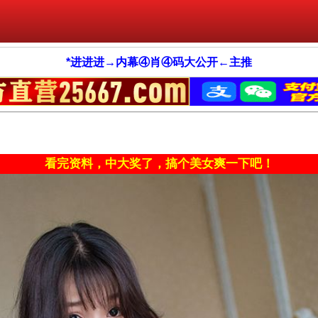
*进进进→内幕④肖④码大公开←主推
看完资料，中大奖了，搞个美女爽一下吧！