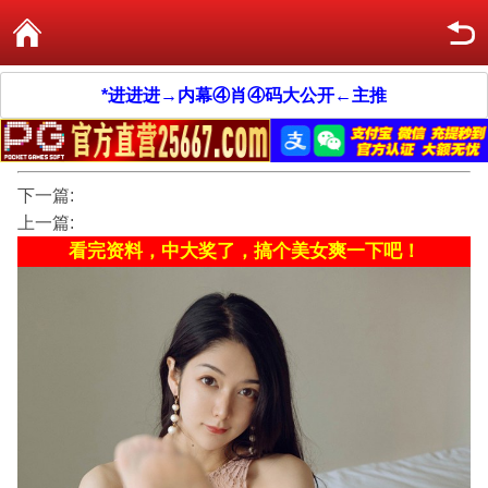
*进进进→内幕④肖④码大公开←主推
下一篇:
上一篇:
看完资料，中大奖了，搞个美女爽一下吧！