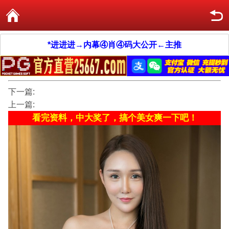
*进进进→内幕④肖④码大公开←主推
下一篇:
上一篇:
看完资料，中大奖了，搞个美女爽一下吧！