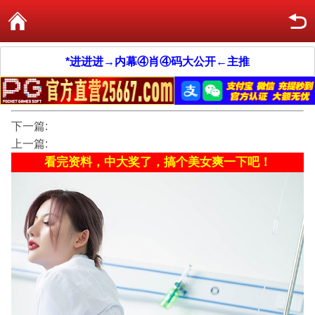
*进进进→内幕④肖④码大公开←主推
下一篇:
上一篇:
看完资料，中大奖了，搞个美女爽一下吧！