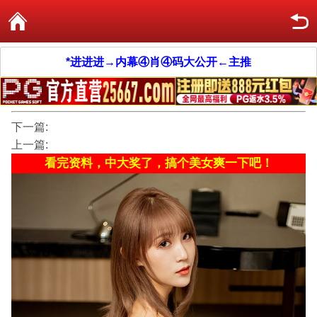
*进进进→内幕④肖④码大公开←主推
下一篇:
上一篇:
看完资料，中大奖了，搞个美女爽一下吧！