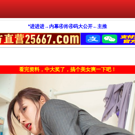
*进进进→内幕④肖④码大公开←主推
看完资料，中大奖了，搞个美女爽一下吧！