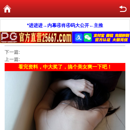
*进进进→内幕④肖④码大公开←主推
下一篇:
上一篇:
看完资料，中大奖了，搞个美女爽一下吧！