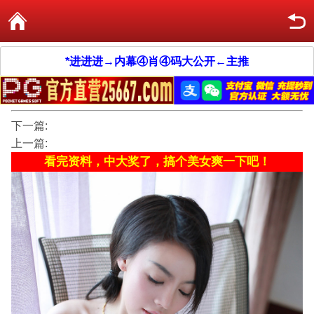
*进进进→内幕④肖④码大公开←主推
下一篇:
上一篇:
看完资料，中大奖了，搞个美女爽一下吧！