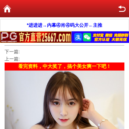
*进进进→内幕④肖④码大公开←主推
下一篇:
上一篇:
看完资料，中大奖了，搞个美女爽一下吧！